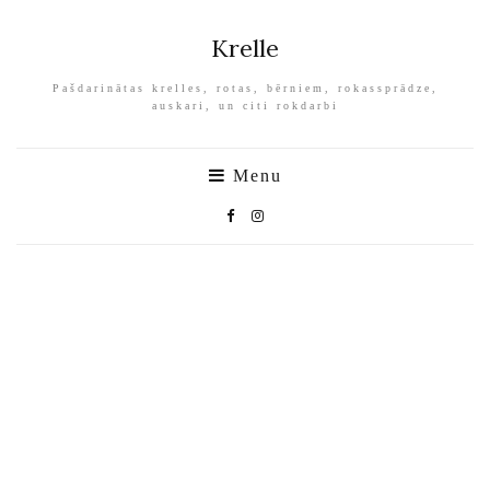
Krelle
Pašdarinātas krelles, rotas, bērniem, rokassprādze,
auskari, un citi rokdarbi
Menu