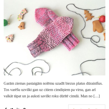
Garām ziemas pastaigām nolēmu uzadīt biezus platus dūrainīšus.
Tos varēšu uzvilkt gan uz citiem cimdiņiem pa virsu, gan arī
valkāt tāpat un ja auksti savilkt roku dūrītē cimdā. Man no […]