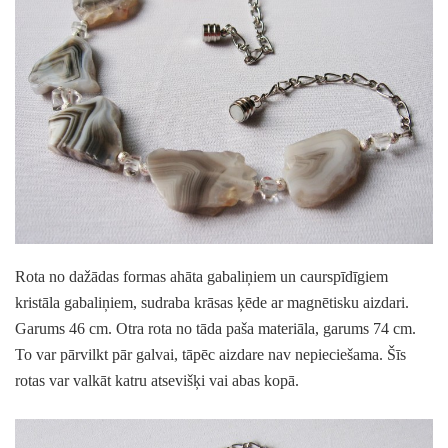
Rota no dažādas formas ahāta gabaliņiem un caurspīdīgiem
kristāla gabaliņiem, sudraba krāsas ķēde ar magnētisku aizdari.
Garums 46 cm. Otra rota no tāda paša materiāla, garums 74 cm.
To var pārvilkt pār galvai, tāpēc aizdare nav nepieciešama. Šīs
rotas var valkāt katru atsevišķi vai abas kopā.