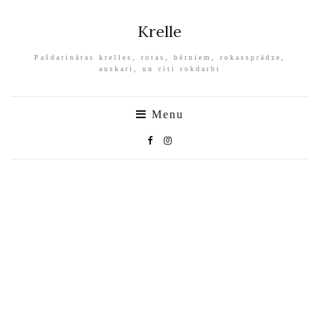
Krelle
Pašdarinātas krelles, rotas, bērniem, rokassprādze,
auskari, un citi rokdarbi
Menu