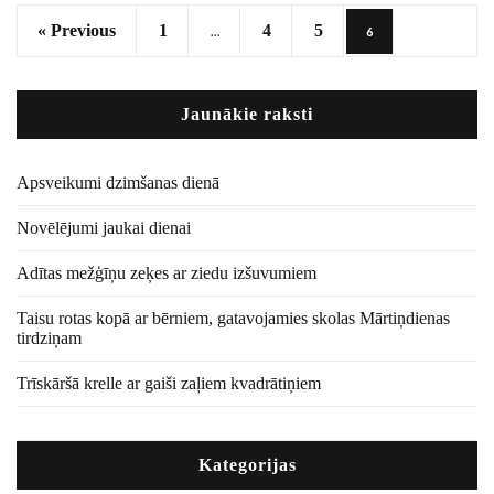
« Previous
1
4
5
…
6
Jaunākie raksti
Apsveikumi dzimšanas dienā
Novēlējumi jaukai dienai
Adītas mežģīņu zeķes ar ziedu izšuvumiem
Taisu rotas kopā ar bērniem, gatavojamies skolas Mārtiņdienas
tirdziņam
Trīskāršā krelle ar gaiši zaļiem kvadrātiņiem
Kategorijas