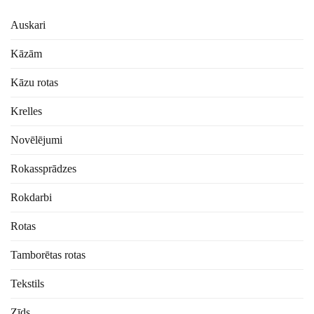
Auskari
Kāzām
Kāzu rotas
Krelles
Novēlējumi
Rokassprādzes
Rokdarbi
Rotas
Tamborētas rotas
Tekstils
Zīds