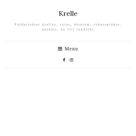
Krelle
Pašdarinātas krelles, rotas, bērniem, rokassprādze,
auskari, un citi rokdarbi
Menu